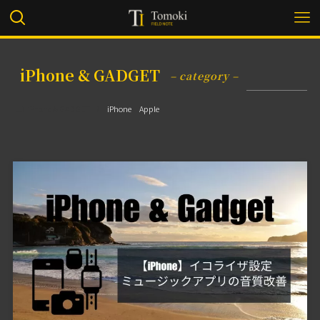
iPhone & GADGET
– category –
iPhone & GADGET
iPhone
Apple